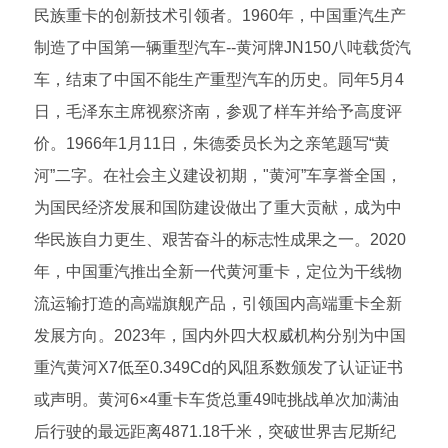
民族重卡的创新技术引领者。1960年，中国重汽生产
制造了中国第一辆重型汽车--黄河牌JN150八吨载货汽
车，结束了中国不能生产重型汽车的历史。同年5月4
日，毛泽东主席视察济南，参观了样车并给予高度评
价。1966年1月11日，朱德委员长为之亲笔题写“黄
河”二字。在社会主义建设初期，"黄河”车享誉全国，
为国民经济发展和国防建设做出了重大贡献，成为中
华民族自力更生、艰苦奋斗的标志性成果之一。2020
年，中国重汽推出全新一代黄河重卡，定位为干线物
流运输打造的高端旗舰产品，引领国内高端重卡全新
发展方向。2023年，国内外四大权威机构分别为中国
重汽黄河X7低至0.349Cd的风阻系数颁发了认证证书
或声明。黄河6×4重卡车货总重49吨挑战单次加满油
后行驶的最远距离4871.18千米，突破世界吉尼斯纪